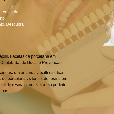
 Lentes de
to,
nto. Descubra
cilli
,
Facetas de porcelana em
 Dental
,
Saúde Bucal e Prevenção
 canoas
,
dra amanda viecilli estética
s de porcelana vs lentes de resina em
ntes de resina canoas
,
sorriso perfeito
anoas