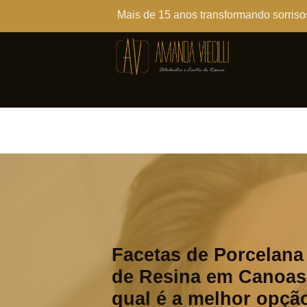
Mais de 15 anos transformando sorriso
Facetas de Porcelana
de Resina em Canoas
qual é a melhor opçã