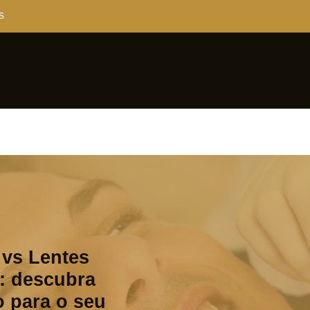
s
 vs Lentes
: descubra
o para o seu