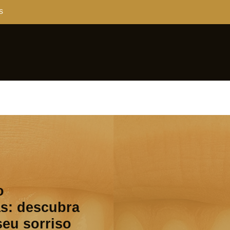
s
o
s: descubra
seu sorriso