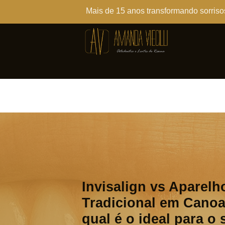
Mais de 15 anos transformando sorriso
Invisalign vs Aparelh
Tradicional em Canoa
qual é o ideal para o 