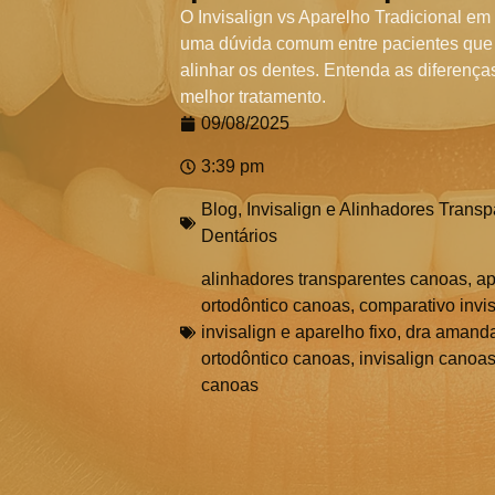
O Invisalign vs Aparelho Tradicional e
uma dúvida comum entre pacientes qu
alinhar os dentes. Entenda as diferença
melhor tratamento.
09/08/2025
3:39 pm
Blog
,
Invisalign e Alinhadores Trans
Dentários
alinhadores transparentes canoas
,
ap
ortodôntico canoas
,
comparativo invi
invisalign e aparelho fixo
,
dra amanda 
ortodôntico canoas
,
invisalign canoa
canoas