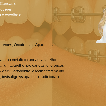
m Canoas é
e querem
s e escolha o
parentes
,
Ortodontia e Aparelhos
arelho metálico canoas
,
aparelho
salign aparelho fixo canoas
,
diferenças
viecilli ortodontia
,
escolha tratamento
s
,
invisalign vs aparelho tradicional em